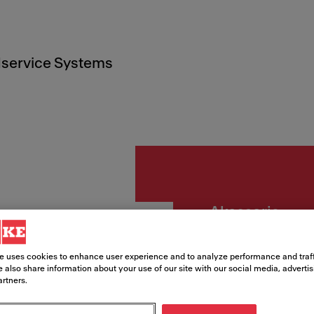
service Systems
Akcesoria
Comfo
e uses cookies to enhance user experience and to analyze performance and traff
 also share information about your use of our site with our social media, adverti
artners.
Numer katalogowy
119.0578.750