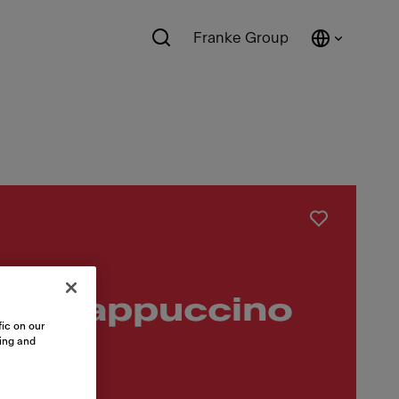
Franke Group
rt Cappuccino
ic on our
sing and