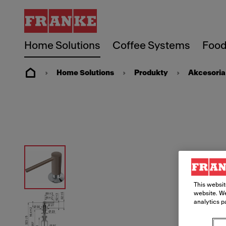
Home Solutions
Coffee Systems
Food
Home Solutions
Produkty
Akcesoria
This websit
website. We
analytics p