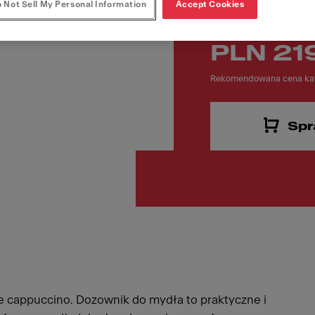
 Not Sell My Personal Information
Accept Cookies
PLN 21
Rekomendowana cena kat
Spr
 cappuccino. Dozownik do mydła to praktyczne i