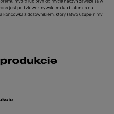
któremu mydło lub płyn do mycia naczyń zawsze są w
czona jest pod zlewozmywakiem lub blatem, a na
zna końcówka z dozownikiem, który łatwo uzupełnimy
 produkcie
ukcie