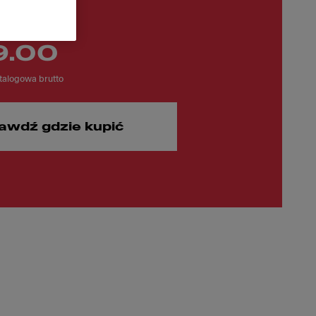
9.00
alogowa brutto
awdź gdzie kupić