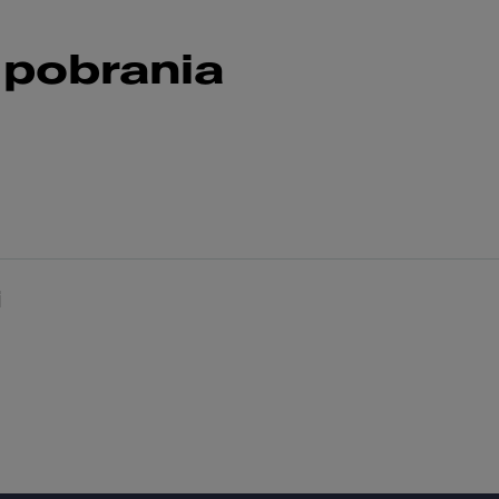
 pobrania
i