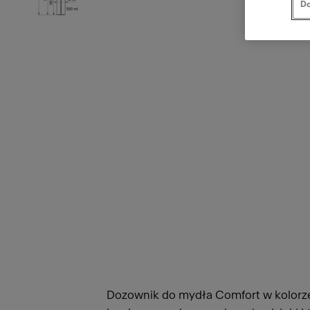
Do
Dozownik do mydła Comfort w kolorze