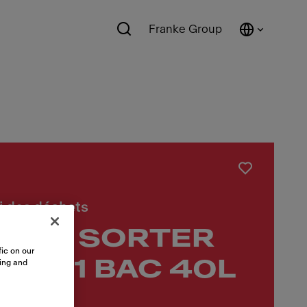
Franke Group
i des déchets
ELLE SORTER
ic on our
450 1 BAC 40L
sing and