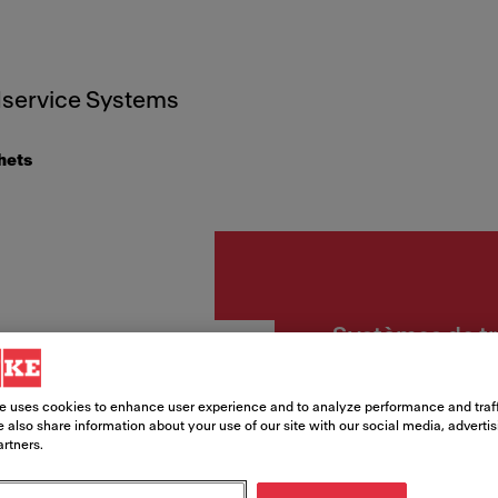
service Systems
hets
Systèmes de tr
POUB
e uses cookies to enhance user experience and to analyze performance and traff
SOLO 
 also share information about your use of our site with our social media, adverti
artners.