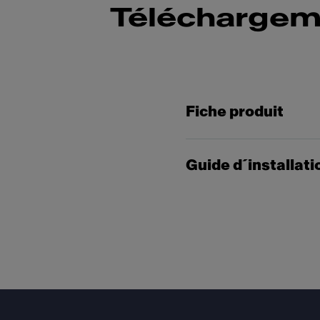
Téléchargem
Fiche produit
Guide d´installati
Footer