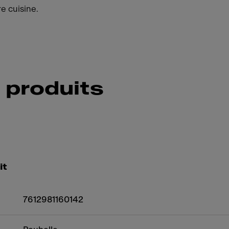
re cuisine.
 produits
it
7612981160142