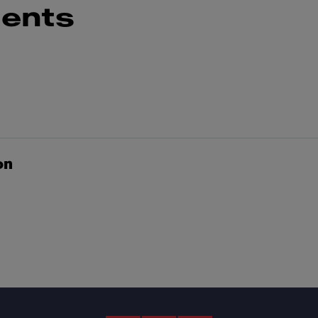
ents
on