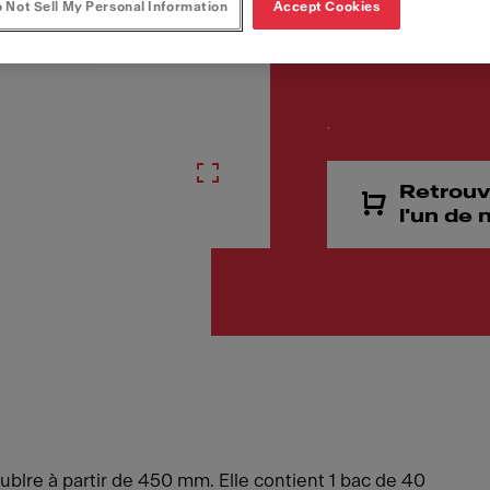
Code article
 Not Sell My Personal Information
Accept Cookies
121.0307.565
.
Retrouv
l'un de
re à partir de 450 mm. Elle contient 1 bac de 40