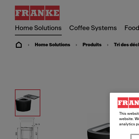
Home Solutions
Coffee Systems
Food
Home Solutions
Produits
Tri des déc
This websit
website. We
analytics p