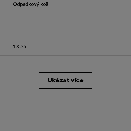
Odpadkový koš
1 X 35l
Ukázat více