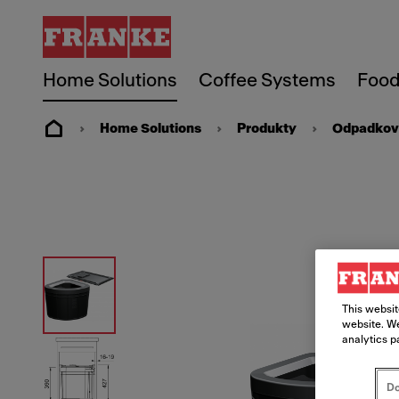
Home Solutions
Coffee Systems
Food
Home Solutions
Produkty
Odpadkové
This websit
website. We
analytics p
Do