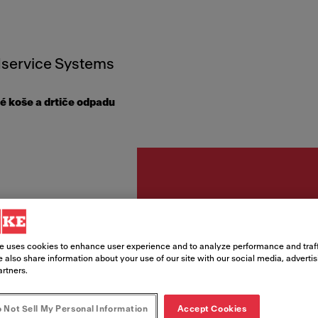
service Systems
 koše a drtiče odpadu
Odpadkové ko
Solo 
e uses cookies to enhance user experience and to analyze performance and traff
 also share information about your use of our site with our social media, adverti
artners.
Kód produktu
121.0307.565
 Not Sell My Personal Information
Accept Cookies