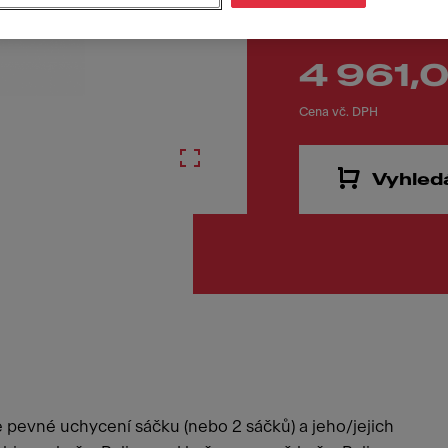
4 961,
Cena vč. DPH
Vyhled
je pevné uchycení sáčku (nebo 2 sáčků) a jeho/jejich