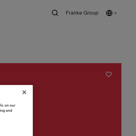
Franke Group
še
45
ic on our
sing and