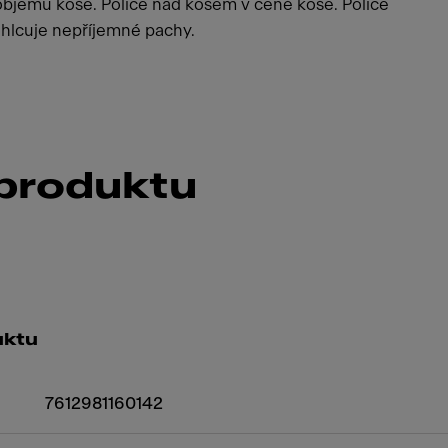
bjemu koše. Police nad košem v ceně koše. Police
pohlcuje nepříjemné pachy.
 produktu
uktu
7612981160142