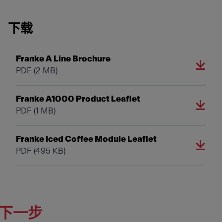
下载
Franke A Line Brochure
PDF
(2 MB)
Franke A1000 Product Leaflet
PDF
(1 MB)
Franke Iced Coffee Module Leaflet
PDF
(495 KB)
下一步