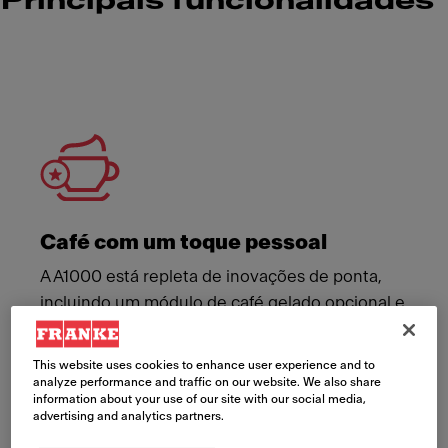
Principais funcionalidades
Meet Franke
Café com um toque pessoal
A A1000 está repleta de inovações de ponta,
incluindo um módulo de café gelado opcional e
um complemento de uma Flavor Station. Agora,
os seus clientes podem personalizar e usufruir
This website uses cookies to enhance user experience and to
do seu café à sua maneira.
analyze performance and traffic on our website. We also share
information about your use of our site with our social media,
advertising and analytics partners.