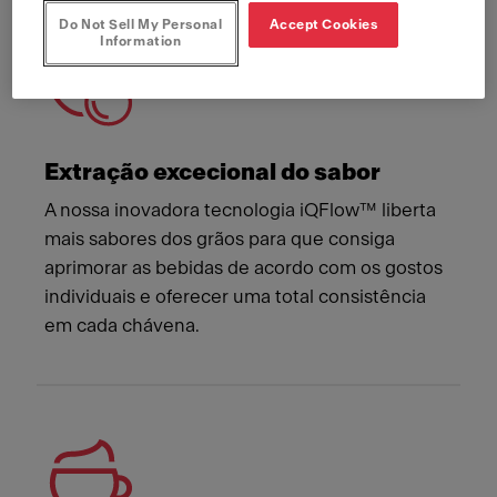
Do Not Sell My Personal
Accept Cookies
Information
Extração excecional do sabor
A nossa inovadora tecnologia iQFlow™ liberta
mais sabores dos grãos para que consiga
aprimorar as bebidas de acordo com os gostos
individuais e oferecer uma total consistência
em cada chávena.