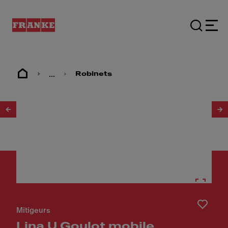
...
Robinets
1
/
5
Mitigeurs
Lina U Goulot mobile