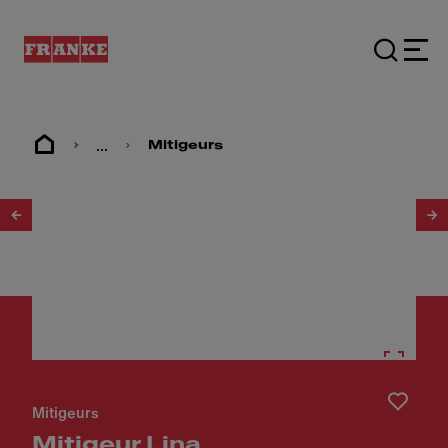
...
Mitigeurs
1
/
5
Mitigeurs
Mitigeur Lina