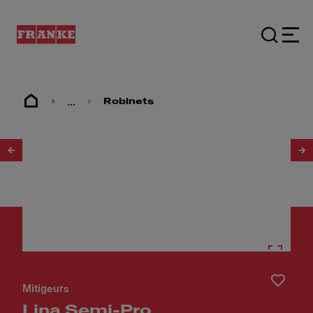
...
Robinets
1
/
6
Mitigeurs
Lina Semi-Pro