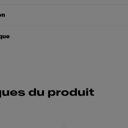
on
que
ques du produit