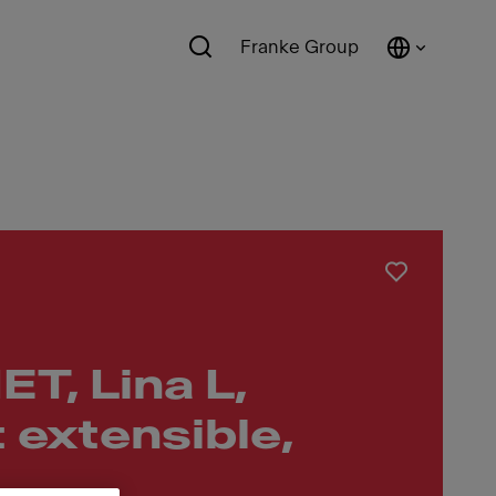
Franke Group
T, Lina L,
 extensible,