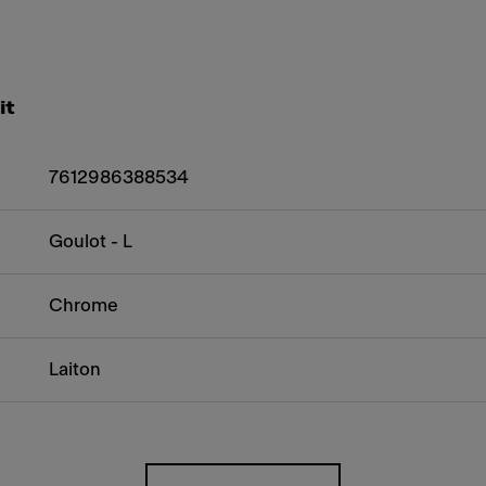
it
7612986388534
Goulot - L
Chrome
Laiton