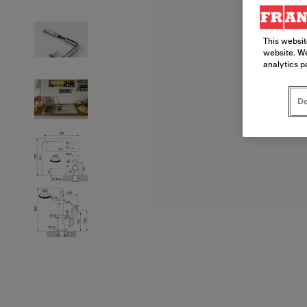
This websit
website. We
analytics p
Do