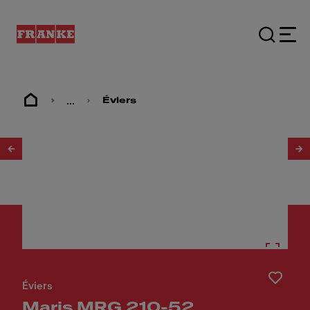
...
Éviers
1
/
3
Éviers
Maris MRG 210-52