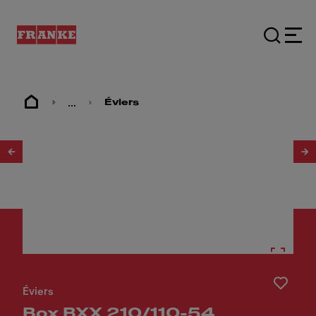
...
Éviers
1
/
4
Éviers
Box BXX 210/110-54