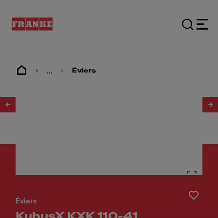
...
Éviers
1
/
4
Éviers
KubusX KXK 110-41