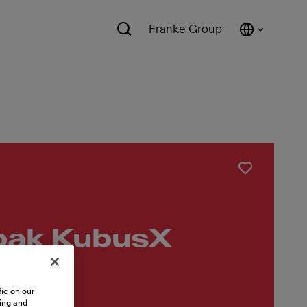
Franke Group
bak KubusX
ic on our
sing and