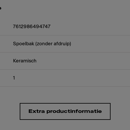
e
7612986494747
Spoelbak (zonder afdruip)
Keramisch
1
Extra productinformatie