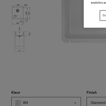
analytics p
Do
Kleur
Finish
Glanzend
Wit