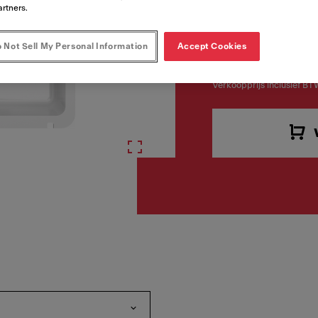
artners.
 Not Sell My Personal Information
Accept Cookies
€ 919,
Verkoopprijs inclusief BT