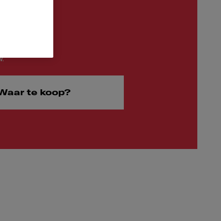
60
W.
Waar te koop?