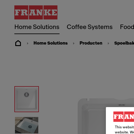
Home Solutions
Coffee Systems
Food
Home Solutions
Producten
Spoelba
This websit
website. We