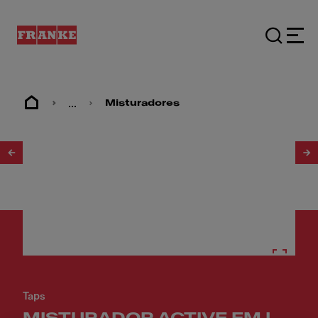
...
Misturadores
1
/
17
Taps