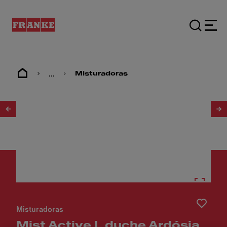
...
Misturadoras
1
/
17
Misturadoras
Mist Active L duche Ardósia