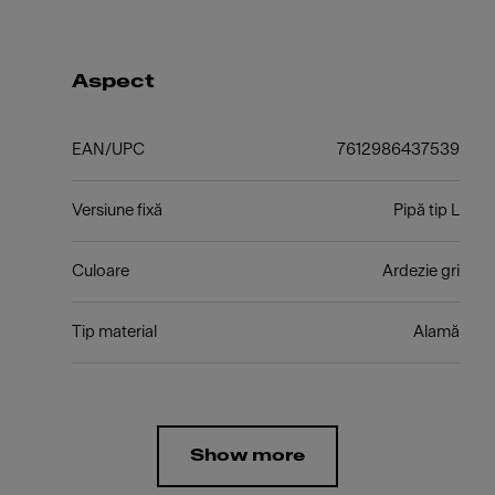
Aspect
EAN/UPC
7612986437539
Versiune fixă
Pipă tip L
Culoare
Ardezie gri
Tip material
Alamă
Show more