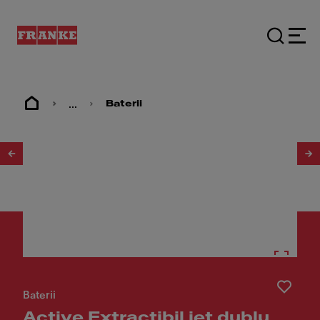
...
Baterii
1
/
17
Baterii
Active Extractibil jet dublu