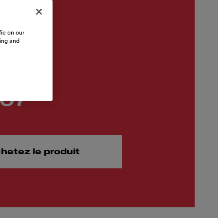
ic on our
sing and
,07
hetez le produit