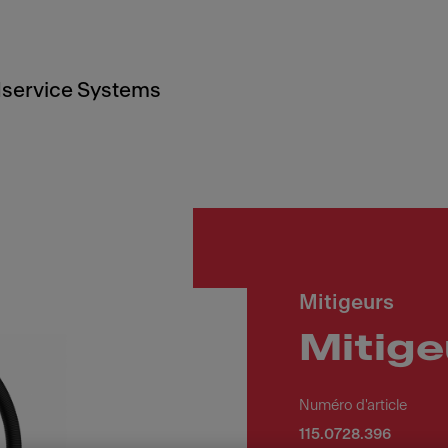
service Systems
Mitigeurs
Mitige
Numéro d'article
115.0728.396