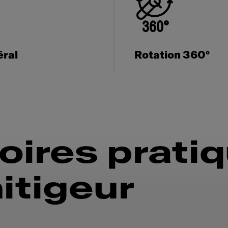
éral
Rotation 360°
ires prati
itigeur