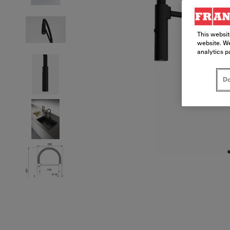
This websit
website. We
analytics p
Do