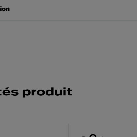
tion
tés produit