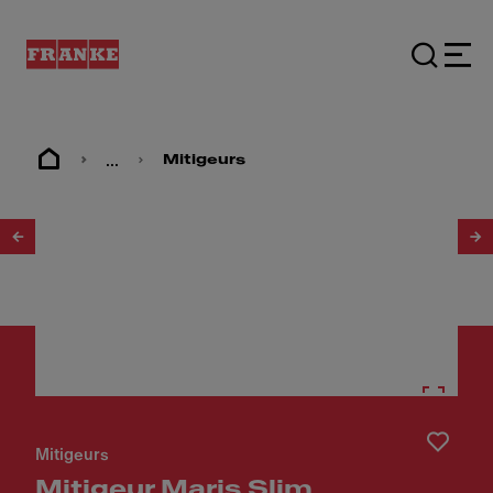
...
Mitigeurs
1
/
6
Mitigeurs
Mitigeur Maris Slim