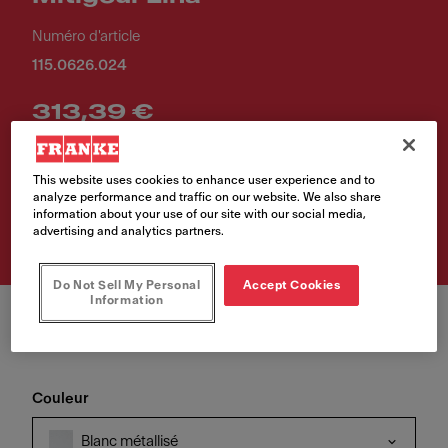
Numéro d'article
115.0626.024
313,39 €
Prix de vente TVA incluse.
This website uses cookies to enhance user experience and to
analyze performance and traffic on our website. We also share
Achetez le produit
information about your use of our site with our social media,
advertising and analytics partners.
Do Not Sell My Personal
Accept Cookies
Information
Couleur
Blanc métallisé