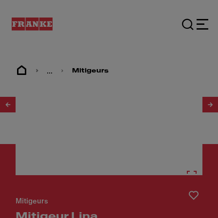
...
Mitigeurs
1
/
3
Mitigeurs
Mitigeur Lina