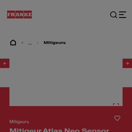
...
Mitigeurs
1
/
17
Mitigeurs
Mitigeur Atlas Neo Sensor