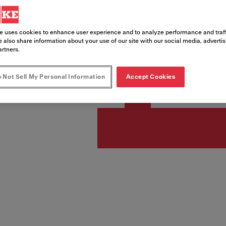
e uses cookies to enhance user experience and to analyze performance and traff
878,25
 also share information about your use of our site with our social media, adverti
artners.
Prix de vente TVA et récup
 Not Sell My Personal Information
Accept Cookies
Ac