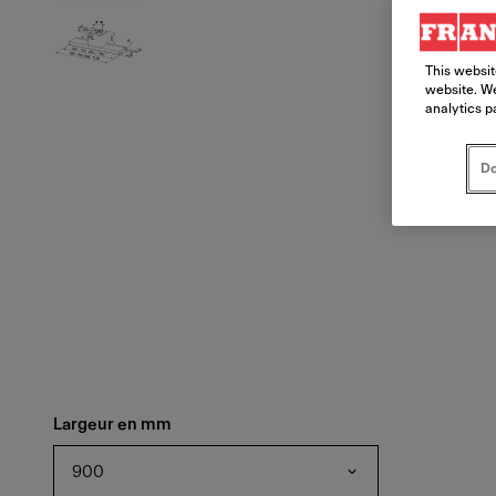
This websit
website. We
analytics p
Do
Largeur en mm
900