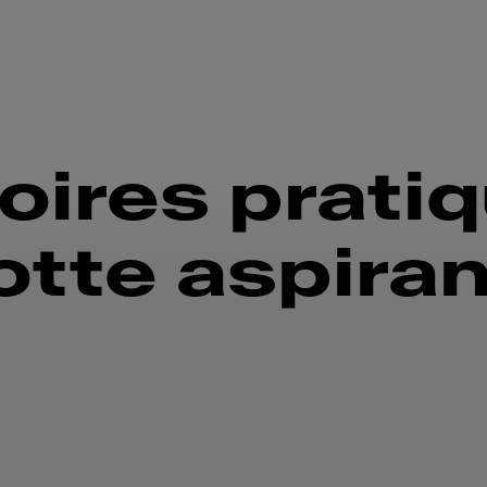
ires prati
otte aspira