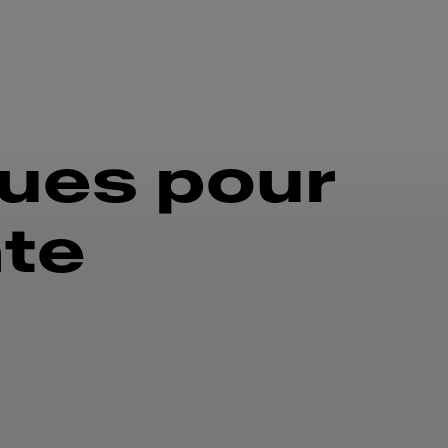
ques pour
nte