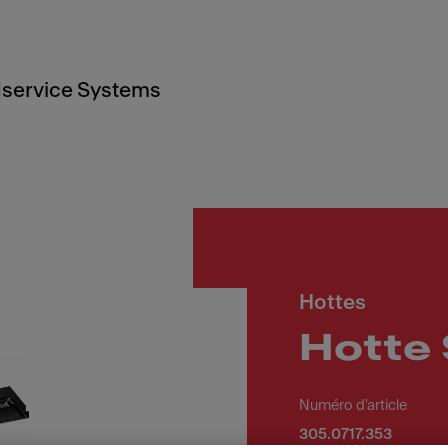
service Systems
Hottes
Hotte 
Numéro d'article
305.0717.353