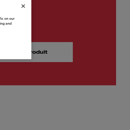
ic on our
 €
sing and
el incluse.
hetez le produit