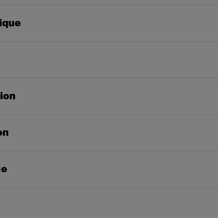
ique
tion
on
ge