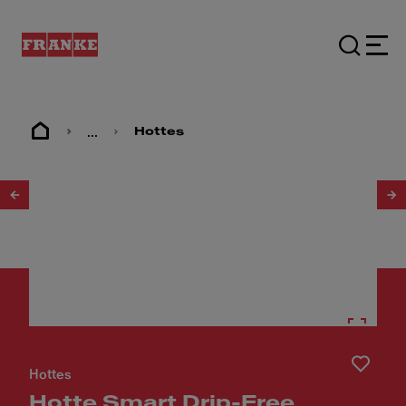
...
Hottes
1
/
9
Hottes
Hotte Smart Drip-Free