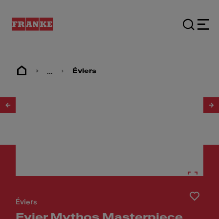
...
Éviers
1
/
7
Éviers
Evier Mythos Masterpiece