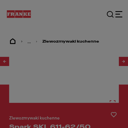
...
Zlewozmywaki kuchenne
1
/
5
Zlewozmywaki kuchenne
Spark SKL 611-62/50