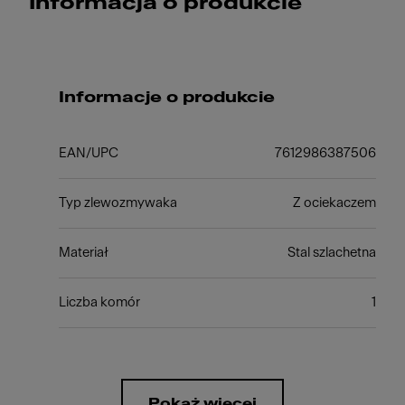
Informacja o produkcie
Informacje o produkcie
EAN/UPC
7612986387506
Typ zlewozmywaka
Z ociekaczem
Materiał
Stal szlachetna
Liczba komór
1
Pokaż więcej