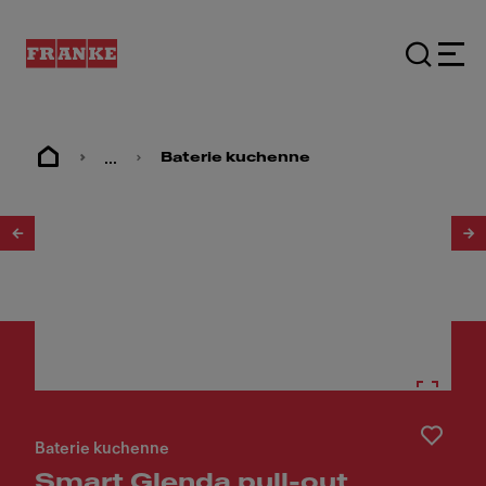
...
Baterie kuchenne
1
/
8
Baterie kuchenne
Smart Glenda pull-out