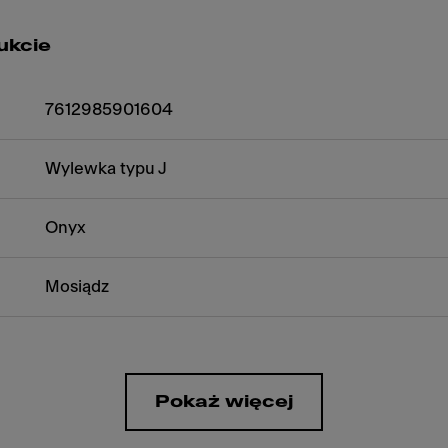
ukcie
7612985901604
Wylewka typu J
Onyx
Mosiądz
Pokaż więcej