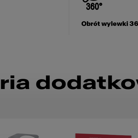
Obrót wylewki 3
ria dodatk