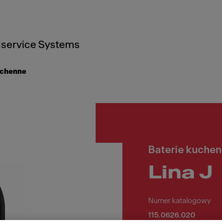
service Systems
uchenne
Baterie kuche
Lina J
Numer katalogowy
115.0626.020