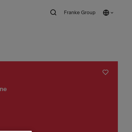
Franke Group
nne