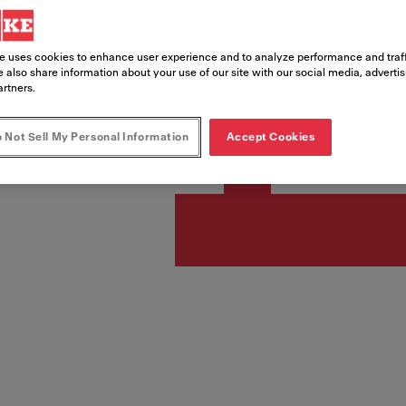
e uses cookies to enhance user experience and to analyze performance and traff
PLN 62
 also share information about your use of our site with our social media, adverti
artners.
Rekomendowana cena kat
 Not Sell My Personal Information
Accept Cookies
Spr