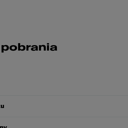
 pobrania
żu
zny