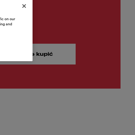
ic on our
9.00
sing and
alogowa brutto
awdź gdzie kupić