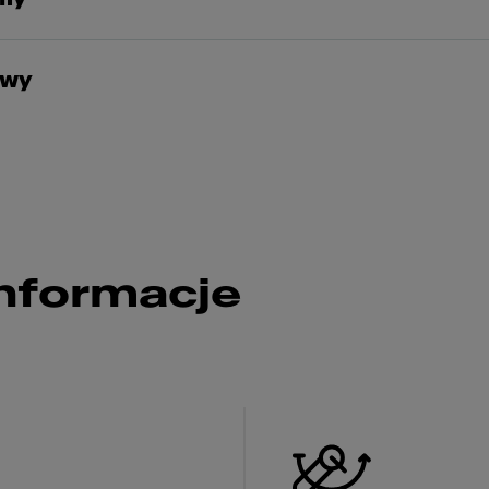
owy
nformacje