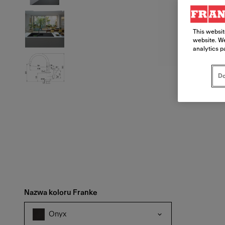
This websit
website. We
analytics p
Do
Nazwa koloru Franke
Onyx