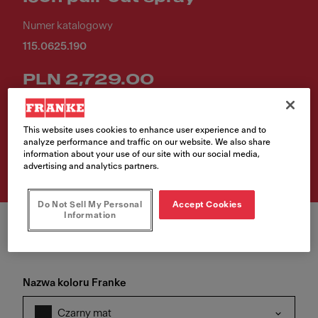
Numer katalogowy
115.0625.190
PLN 2,729.00
Rekomendowana cena katalogowa brutto
This website uses cookies to enhance user experience and to
analyze performance and traffic on our website. We also share
Sprawdź gdzie kupić
information about your use of our site with our social media,
advertising and analytics partners.
Do Not Sell My Personal
Accept Cookies
Information
Nazwa koloru Franke
Czarny mat