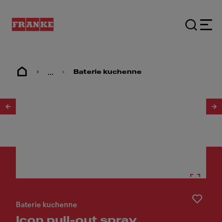
...
Baterie kuchenne
1
/
17
Baterie kuchenne
Icon pull-out spray