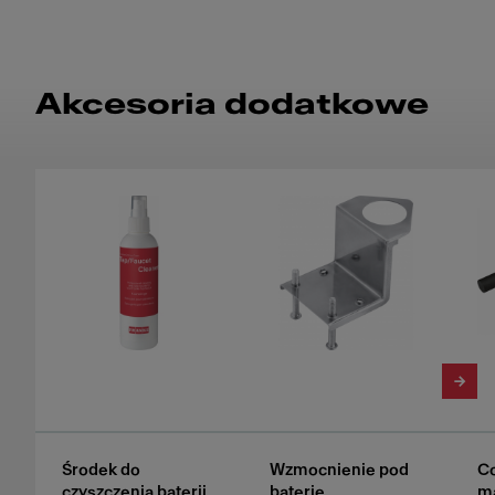
Akcesoria dodatkowe
Środek do
Wzmocnienie pod
Co
czyszczenia baterii
baterie
m