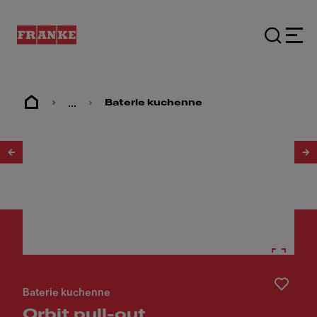
...
Baterie kuchenne
1
/
2
Baterie kuchenne
Orbit pull-out