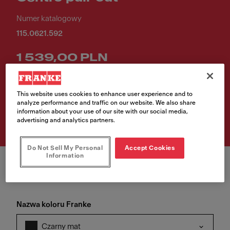
Numer katalogowy
115.0621.592
1 539,00 PLN
Rekomendowana cena katalogowa brutto
This website uses cookies to enhance user experience and to
analyze performance and traffic on our website. We also share
Sprawdź gdzie kupić
information about your use of our site with our social media,
advertising and analytics partners.
Do Not Sell My Personal
Accept Cookies
Information
Nazwa koloru Franke
Czarny mat