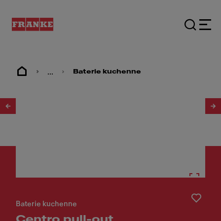
...
Baterie kuchenne
1
/
5
Baterie kuchenne
Centro pull-out