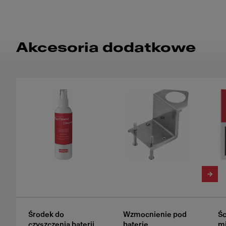
Akcesoria dodatkowe
Środek do
Wzmocnienie pod
Śc
czyszczenia baterii
baterie
mi