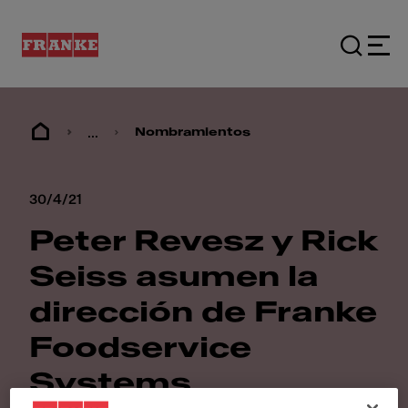
...
Nombramientos
30/4/21
Peter Revesz y Rick
Seiss asumen la
dirección de Franke
Foodservice
Systems