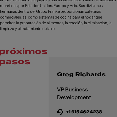
amplia variedad de equipos y suministros desde varias instalaciones
repartidas por Estados Unidos, Europa y Asia. Sus divisiones
hermanas dentro del Grupo Franke proporcionan cafeteras
comerciales, así como sistemas de cocina para el hogar que
permiten la preparación de alimentos, la cocción, la eliminación, la
limpieza y el tratamiento del aire.
próximos
pasos
Greg Richards
VP Business
+1 615 462 4238