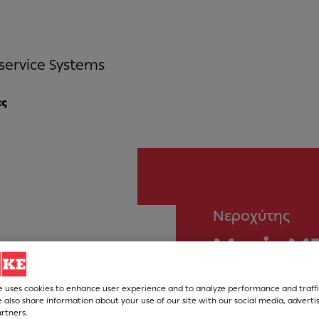
service Systems
ες
Νεροχύτης
Maris M
Νούμερο Άρθρου
e uses cookies to enhance user experience and to analyze performance and traffi
 also share information about your use of our site with our social media, adverti
127.0525.286
artners.