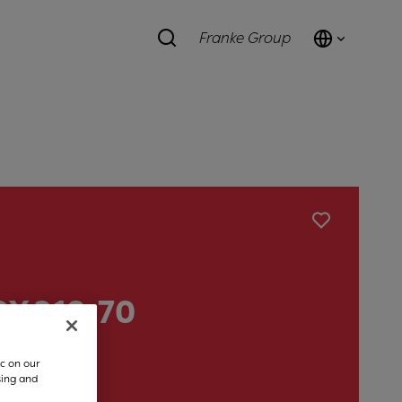
Franke Group
RX 210-70
c on our
sing and