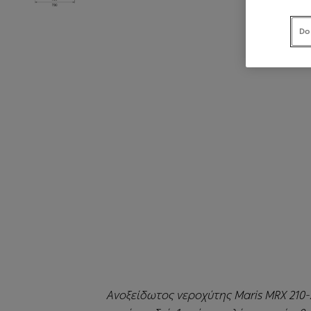
Do
Ανοξείδωτος νεροχύτης Maris MRX 210