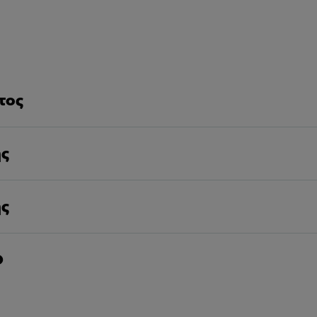
τος
ης
ης
D