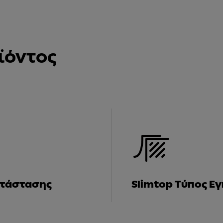
ϊόντος
ατάστασης
Slimtop Τύπος Ε