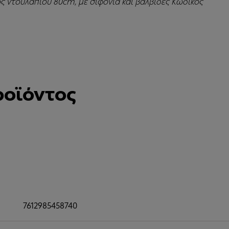
ος ντουλαπιού 80cm, με σιφόνια και βαλβίδες Κωδικός
ροϊόντος
7612985458740