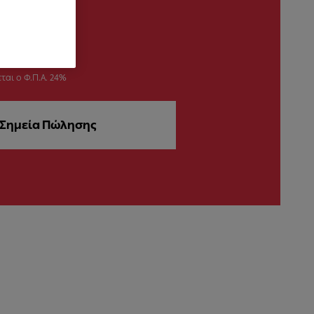
ται ο Φ.Π.Α. 24%
Σημεία Πώλησης