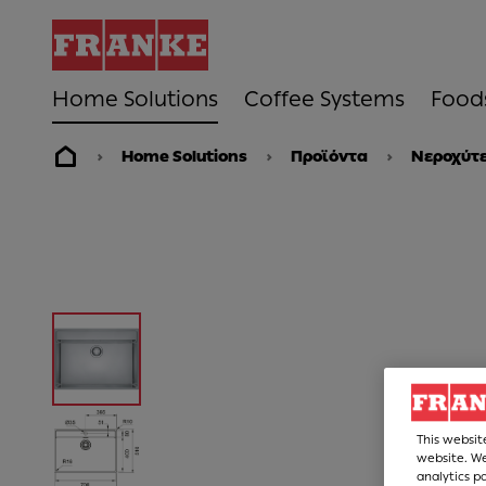
Home Solutions
Coffee Systems
Food
Home Solutions
Προϊόντα
Νεροχύτ
This websit
website. We
analytics p