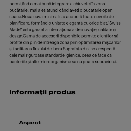
permițând o mai bună integrare a chiuvetei în zona
bucătăriei, mai ales atunci când aveti o bucatarie open
space.Noua cuva minimalista acoperă toate nevoile de
planificare, formând o unitate elegantă cu orice blat."Swiss
Made" este garantia internaționala de inovație, calitate și
design.Gama de accesorii disponibile permite clienților să
profite din plin de întreaga zonă prin optimizarea mișcărilor
și facilitarea fluxului de lucru.Suprafața din inox respectă
cele mai riguroase standarde igienice, ceea ce face ca
bacteriile și alte microorganisme sa nu poata supravietui.
Informații produs
Aspect