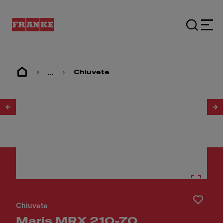
...
Chiuvete
1
/
2
Chiuvete
Maris MRX 210-70