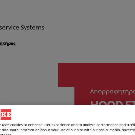
service Systems
ητήρες
Απορροφητήρ
HOOD FT
FRANKE
e uses cookies to enhance user experience and to analyze performance and traffi
 also share information about your use of our site with our social media, adverti
artners.