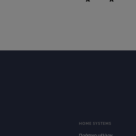
Footer
HOME SYSTEMS
Πράσινο μέλλον