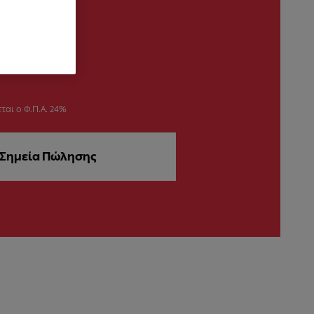
ται ο Φ.Π.Α. 24%
Σημεία Πώλησης