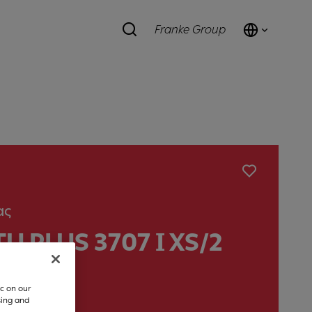
Franke Group
ας
U PLUS 3707 I XS/2
c on our
sing and