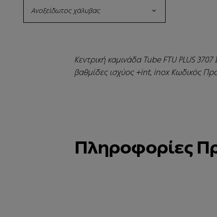
Ανοξείδωτος χάλυβας
Κεντρική καμινάδα Tube FTU PLUS 3707 I 
βαθμίδες ισχύος +int, inox Κωδικός Προ
Πληροφορίες Π