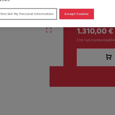
Νούμερο Άρθρου
335.0588.221
 Not Sell My Personal Information
Accept Cookies
1.310,00 €
Στην τιμή συμπεριλαμβάνε