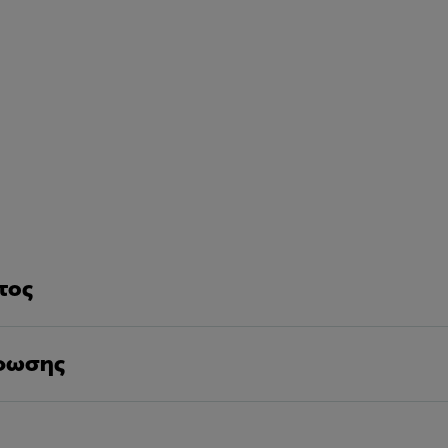
τος
φωσης