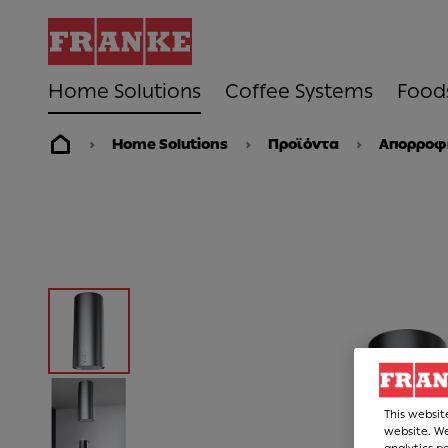
Home Solutions
Coffee Systems
Food
Home Solutions
Προϊόντα
Απορροφ
This websit
website. We
analytics p