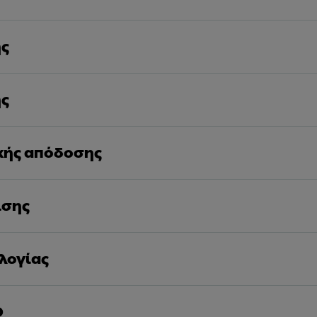
ης
ης
ακής απόδοσης
ισης
λογίας
D