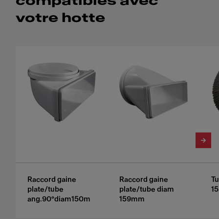
compatibles avec
votre hotte
Raccord gaine
Raccord gaine
Tu
plate/tube
plate/tube diam
1
ang.90°diam150m
159mm