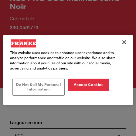
Noir
Code article
330.0591.773
.
This website uses cookies to enhance user experience and to
analyze performance and traffic on our website. We also share
Retrouvez ce produit chez
information about your use of our site with our social media,
l'un de nos revendeurs
advertising and analytics partners.
Do Not Sell My Personal
Accept Cookies
Information
Largeur en mm
900