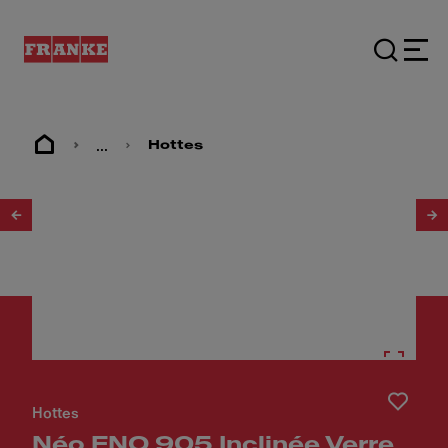
...
Hottes
1
/
7
Hottes
Néo FNO 905 Inclinée Verre