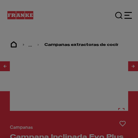
...
Campanas extractoras de cocina
1
/
2
Campanas
Campana Inclinada Evo Plus