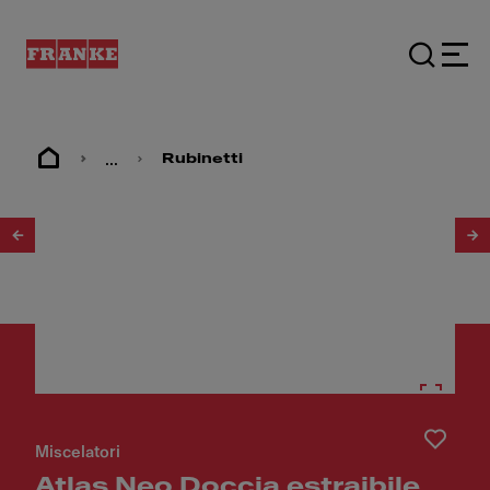
...
Rubinetti
1
/
10
Miscelatori
Atlas Neo Doccia estraibile