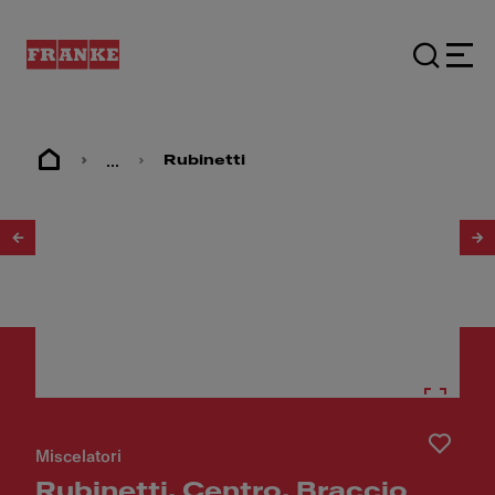
...
Rubinetti
1
/
6
Miscelatori
Rubinetti, Centro, Braccio