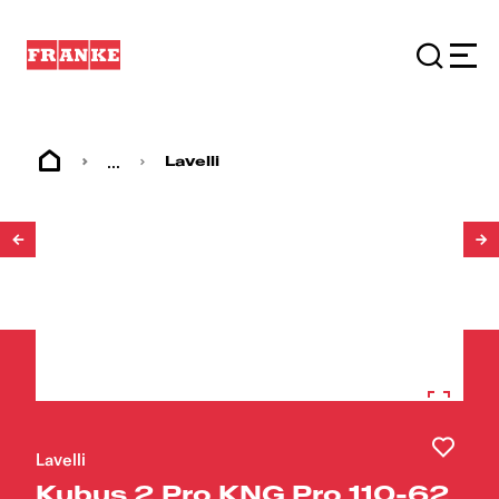
...
Lavelli
1
/
6
Lavelli
Kubus 2 Pro KNG Pro 110-62