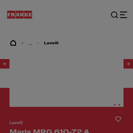
...
Lavelli
1
/
4
Lavelli
Maris MRG 610-72 A