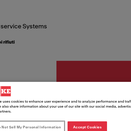
service Systems
 rifiuti
Raccolta differe
Sistem
e uses cookies to enhance user experience and to analyze performance and traff
 also share information about your use of our site with our social media, adverti
artners.
rifiuti
 Not Sell My Personal Information
Accept Cookies