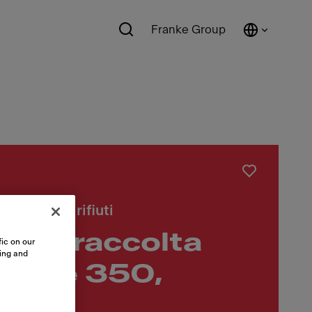
Franke Group
nziata dei rifiuti
a di raccolta
ic on our
sing and
, Serie 350,