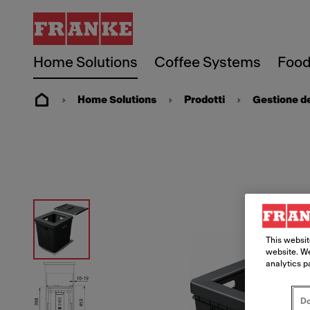
Home Solutions
Coffee Systems
Food
Home Solutions
Prodotti
Gestione dei
This websit
website. We
analytics p
Do