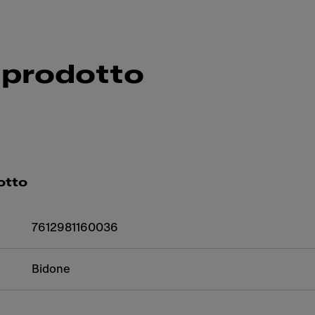
 prodotto
otto
7612981160036
Bidone