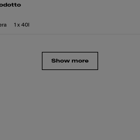
rodotto
era
1 x 40l
Show more