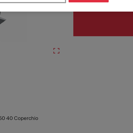
Numero di articolo
121.0307.552
, 350 40 Coperchio