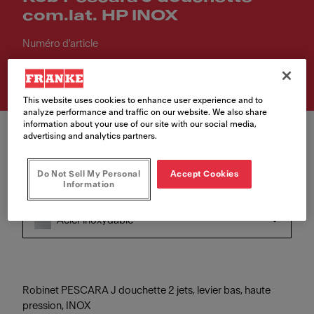
com.lat. HP INOX
Numéro d'article
115.0741.694
This website uses cookies to enhance user experience and to
analyze performance and traffic on our website. We also share
information about your use of our site with our social media,
advertising and analytics partners.
Do Not Sell My Personal
Accept Cookies
Information
Couleur
Acier inoxydable
Robinet PESCARA J douchette 2 jets, levier bas, haute
pression, INOX