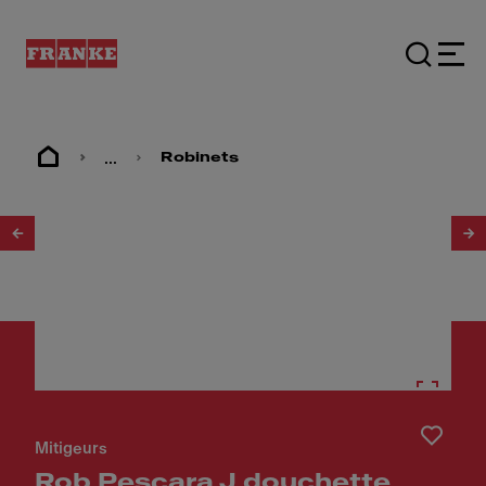
...
Robinets
1
/
10
Mitigeurs
Rob Pescara J douchette