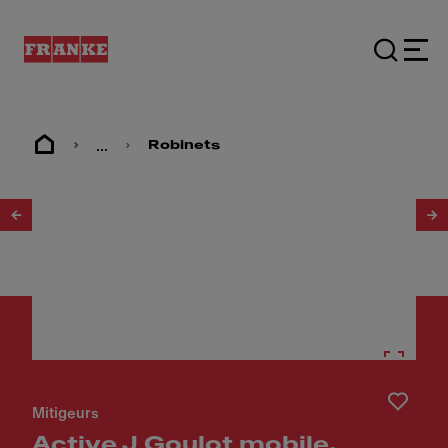
...
Robinets
1
/
5
Mitigeurs
Active J Goulot mobile,