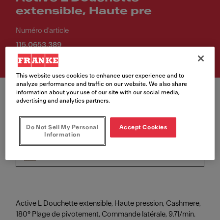
extensible, Haute pre
Numéro d'article
115.0653.389
This website uses cookies to enhance user experience and to
analyze performance and traffic on our website. We also share
information about your use of our site with our social media,
advertising and analytics partners.
Do Not Sell My Personal
Accept Cookies
Couleur
Information
Cashmere
Active L Douchette extensible, Haute pression, Cashmere,
180° Plage de pivotement, Commande latérale, 9.7l/min.