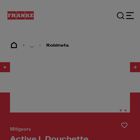
...
Robinets
1
/
3
Mitigeurs
Active L Douchette