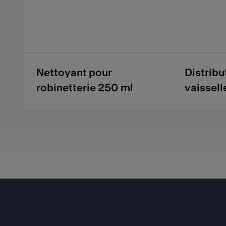
Nettoyant pour
Distribu
robinetterie 250 ml
vaissell
Footer