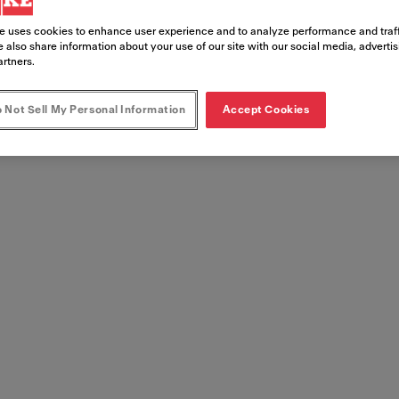
e uses cookies to enhance user experience and to analyze performance and traff
Numéro d'article
 also share information about your use of our site with our social media, adverti
artners.
115.0613.590
 Not Sell My Personal Information
Accept Cookies