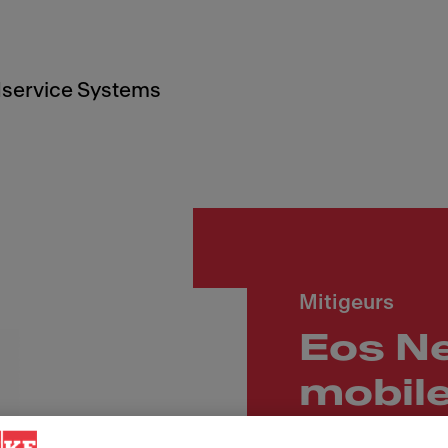
service Systems
Mitigeurs
Eos N
mobile
pressio