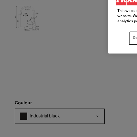
This websit
website. We
analytics p
Do
Couleur
Industrial black