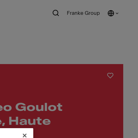
Franke Group
eo Goulot
, Haute
n, I