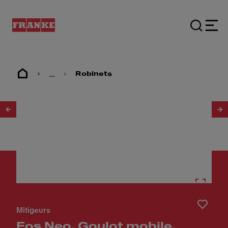
...
Robinets
1
/
7
Mitigeurs
Eos Neo, Goulot mobile,