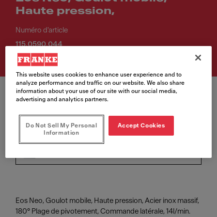
Haute pression,
Numéro d'article
115.0590.044
This website uses cookies to enhance user experience and to
analyze performance and traffic on our website. We also share
information about your use of our site with our social media,
advertising and analytics partners.
Do Not Sell My Personal
Accept Cookies
Couleur
Information
Acier inoxydable
Eos Neo, Goulot mobile, Haute pression, Acier inox massif,
180° Plage de pivotement, Commande latérale, 14l/min.