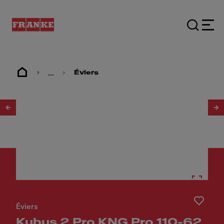
...
Éviers
1
/
8
Éviers
Kubus 2 Pro KNG Pro 110-62