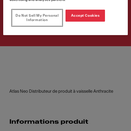
vaisselle
Do Not Sell My Personal
Accept Cookies
Numéro d'article
Information
112.0717.103
Atlas Neo Distributeur de produit à vaisselle Anthracite
Informations produit