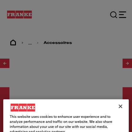
...
Accessoires
1
/
8
This website uses cookies to enhance user experience and to
Accessoires
analyze performance and traffic on our website. We also share
information about your use of our site with our social media,
Distributeur de produit à
advertising and analytics partners.