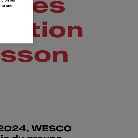
t les
ic on our
sing and
ration
isson
 2024, WESCO