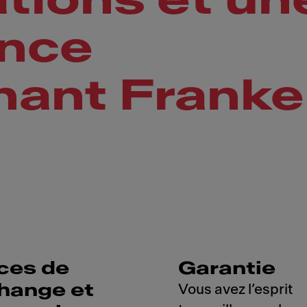
tions et un
ance
nant Franke
ces de
Garantie
hange et
Vous avez l’esprit