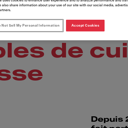
es hottes e
e uses cookies to enhance user experience and to analyze performance and traff
 also share information about your use of our site with our social media, adverti
artners.
es d'aspi
 Not Sell My Personal Information
Accept Cookies
bles de cu
isse
Depuis