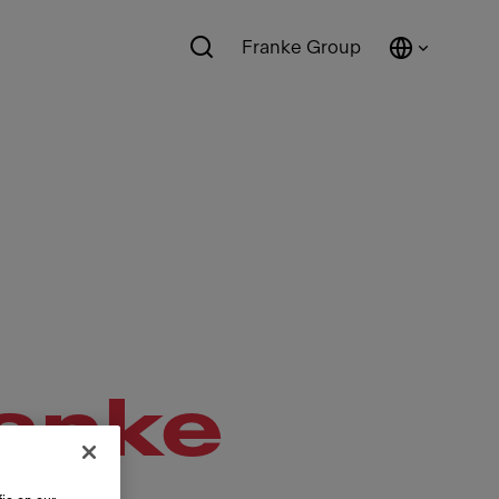
Franke Group
ranke