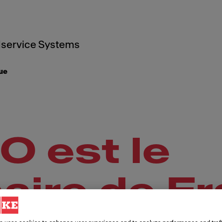
service Systems
ue
 est le
aire de F