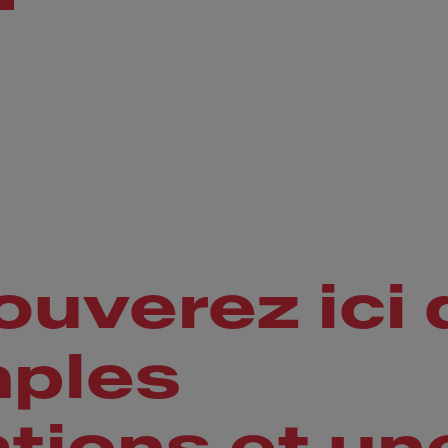
ouverez ici 
mples