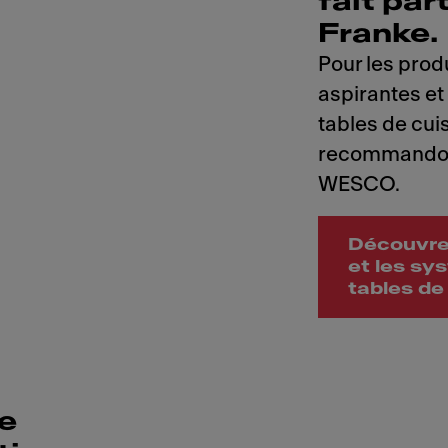
fait par
Franke.
Pour les prod
aspirantes et
tables de cui
recommandons
WESCO.
Découvrez
et les sy
tables d
e