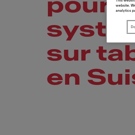
pour l
This websit
website. We
analytics p
systèm
Do
sur ta
en Su