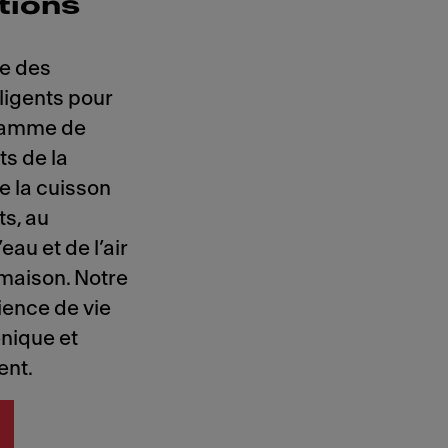
tions
e des
ligents pour
 gamme de
ts de la
de la cuisson
ts, au
eau et de l’air
 maison. Notre
ience de vie
énique et
ent.