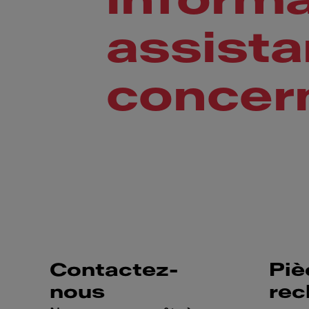
informa
assist
concer
Contactez-
Piè
nous
rec