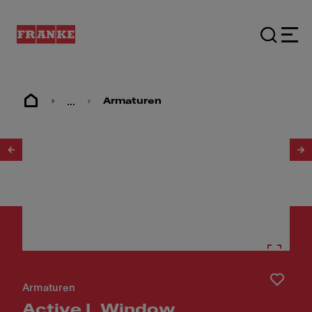
...
Armaturen
1
/
7
Armaturen
Active L Window