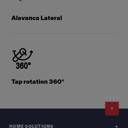
Alavanca Lateral
Tap rotation 360°
Footer
HOME SOLUTIONS