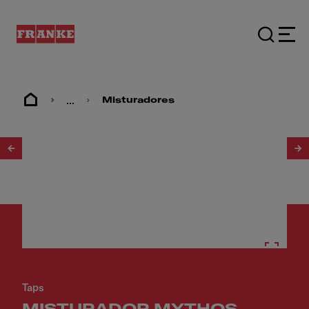
...
Misturadores
1
/
35
Taps